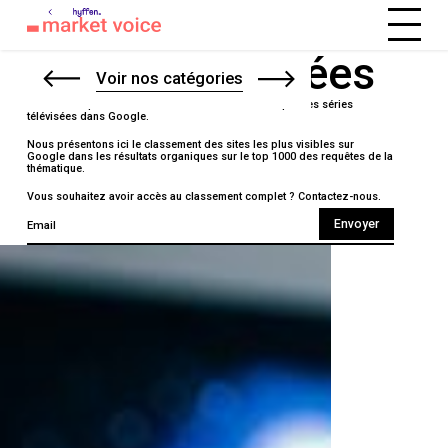
Assurance Automobile
Séries Télévisées
Voir nos catégories
Destinations de Voyage
Découvrez qui sont les leaders SEO sur la thématique des séries
télévisées dans Google.
Nous présentons ici le classement des sites les plus visibles sur
Google dans les résultats organiques sur le top 1000 des requêtes de la
thématique.
Vous souhaitez avoir accès au classement complet ?
Contactez-nous.