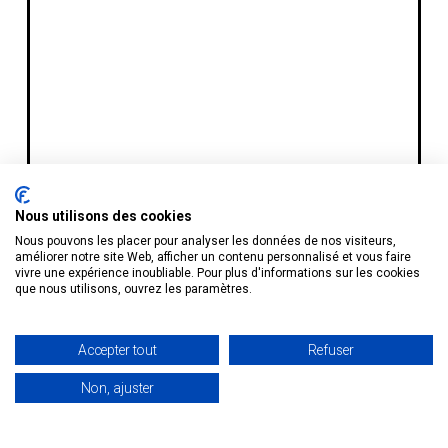
Nous utilisons des cookies
Nous pouvons les placer pour analyser les données de nos visiteurs,
améliorer notre site Web, afficher un contenu personnalisé et vous faire
vivre une expérience inoubliable. Pour plus d'informations sur les cookies
que nous utilisons, ouvrez les paramètres.
Accepter tout
Refuser
Non, ajuster
Recevoir le TOP 50
et le corpus de