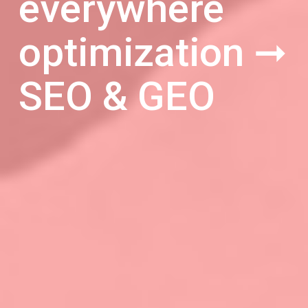
everywhere
optimization ➞
SEO & GEO